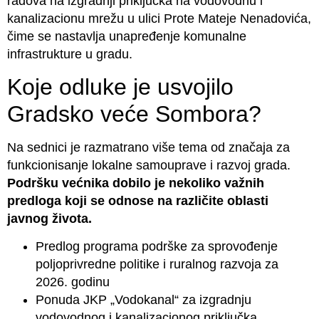
radova na izgradnji priključka na vodovodnu i
kanalizacionu mrežu u ulici Prote Mateje Nenadovića,
čime se nastavlja unapređenje komunalne
infrastrukture u gradu.
Koje odluke je usvojilo
Gradsko veće Sombora?
Na sednici je razmatrano više tema od značaja za
funkcionisanje lokalne samouprave i razvoj grada.
Podršku većnika dobilo je nekoliko važnih
predloga koji se odnose na različite oblasti
javnog života.
Predlog programa podrške za sprovođenje
poljoprivredne politike i ruralnog razvoja za
2026. godinu
Ponuda JKP „Vodokanal“ za izgradnju
vodovodnog i kanalizacionog priključka