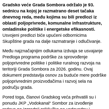
Gradsko veće Grada Sombora održalo je 93.
sednicu na kojoj je razmatrano deset tačaka
dnevnog reda, među kojima su bili predlozi iz
oblasti poljoprivrede, komunalne infrastrukture,
omladinske politike i energetske efikasnosti.
Usvojeni predlozi biće upućeni odbornicima
Skupštine grada na dalje razmatranje i odlučivanje.
Među najznačajnijim odlukama izdvaja se usvajanje
Predloga programa podrške za sprovođenje
poljoprivredne politike i politike ruralnog razvoja na
teritoriji Grada Sombora za 2026. godinu. Ovaj
dokument predstavlja osnov za buduće mere podrške
poljoprivrednim proizvođačima i razvoj sela na
području grada.
Pored toga, članovi Gradskog veća prihvatili su i
ponudu JKP „Vodokanal“ Sombor za izvođenje