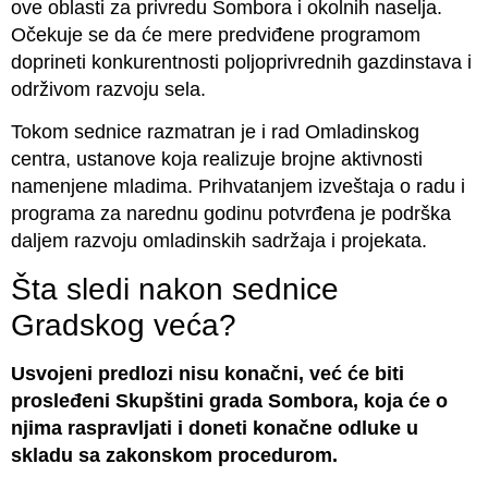
ove oblasti za privredu Sombora i okolnih naselja.
Očekuje se da će mere predviđene programom
doprineti konkurentnosti poljoprivrednih gazdinstava i
održivom razvoju sela.
Tokom sednice razmatran je i rad Omladinskog
centra, ustanove koja realizuje brojne aktivnosti
namenjene mladima. Prihvatanjem izveštaja o radu i
programa za narednu godinu potvrđena je podrška
daljem razvoju omladinskih sadržaja i projekata.
Šta sledi nakon sednice
Gradskog veća?
Usvojeni predlozi nisu konačni, već će biti
prosleđeni Skupštini grada Sombora, koja će o
njima raspravljati i doneti konačne odluke u
skladu sa zakonskom procedurom.