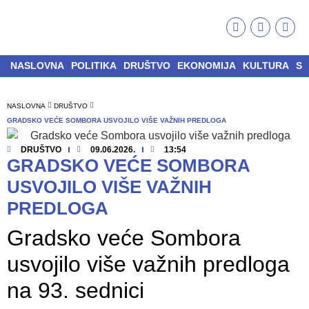
NASLOVNA
POLITIKA
DRUŠTVO
EKONOMIJA
KULTURA
S
NASLOVNA
DRUŠTVO
GRADSKO VEĆE SOMBORA USVOJILO VIŠE VAŽNIH PREDLOGA
DRUŠTVO
09.06.2026.
13:54
GRADSKO VEĆE SOMBORA
USVOJILO VIŠE VAŽNIH
PREDLOGA
Gradsko veće Sombora
usvojilo više važnih predloga
na 93. sednici