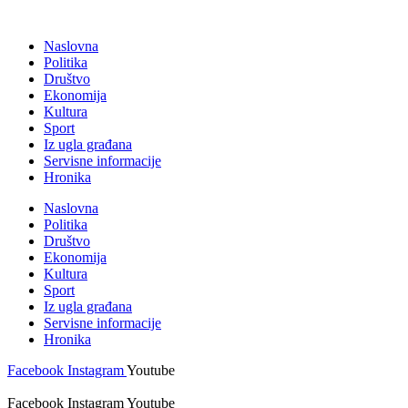
Skočite
na
Naslovna
sadržaj
Politika
Društvo
Ekonomija
Kultura
Sport
Iz ugla građana
Servisne informacije
Hronika
Naslovna
Politika
Društvo
Ekonomija
Kultura
Sport
Iz ugla građana
Servisne informacije
Hronika
Facebook
Instagram
Youtube
Facebook
Instagram
Youtube