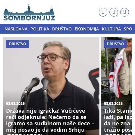
NASLOVNA
POLITIKA
DRUŠTVO
EKONOMIJA
KULTURA
SPOR
DRUŠTVO
DRUŠTVO
08.08.2026
08.08.2026
Država nije igračka! Vučićeve
Tika Stanić
reči odjeknule: Nećemo da se
laži, pa isp
igramo sa sudbinom naše dece –
da ne zna G
moj posao je da vodim Srbiju
tražio posa