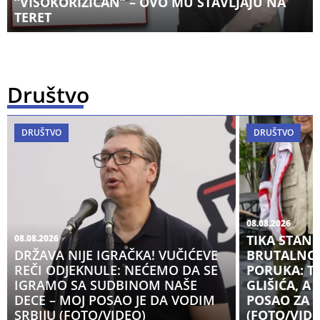
“VISOKORIZIČAN“ – OVO MU STAVLJAJU NA
TERET
Društvo
DRUŠTVO
DRUŠTVO
08.08.2026
TIKA STAN
08.08.2026
DRŽAVA NIJE IGRAČKA! VUČIĆEVE
BRUTALNOJ 
REČI ODJEKNULE: NEĆEMO DA SE
PORUKA: T
IGRAMO SA SUDBINOM NAŠE
GLIŠIĆA, A
DECE – MOJ POSAO JE DA VODIM
POSAO ZA 
SRBIJU (FOTO/VIDEO)
(FOTO/VIDE