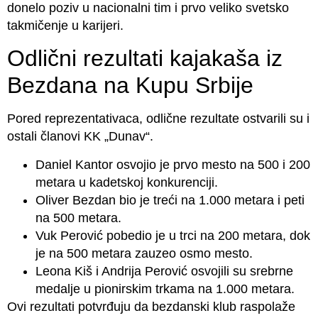
donelo poziv u nacionalni tim i prvo veliko svetsko
takmičenje u karijeri.
Odlični rezultati kajakaša iz
Bezdana na Kupu Srbije
Pored reprezentativaca, odlične rezultate ostvarili su i
ostali članovi KK „Dunav“.
Daniel Kantor osvojio je prvo mesto na 500 i 200
metara u kadetskoj konkurenciji.
Oliver Bezdan bio je treći na 1.000 metara i peti
na 500 metara.
Vuk Perović pobedio je u trci na 200 metara, dok
je na 500 metara zauzeo osmo mesto.
Leona Kiš i Andrija Perović osvojili su srebrne
medalje u pionirskim trkama na 1.000 metara.
Ovi rezultati potvrđuju da bezdanski klub raspolaže