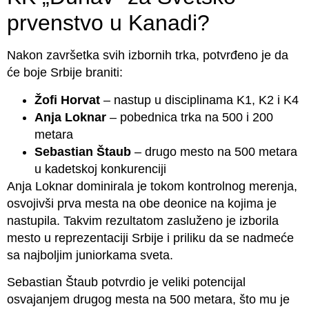
prvenstvo u Kanadi?
Nakon završetka svih izbornih trka, potvrđeno je da
će boje Srbije braniti:
Žofi Horvat
– nastup u disciplinama K1, K2 i K4
Anja Loknar
– pobednica trka na 500 i 200
metara
Sebastian Štaub
– drugo mesto na 500 metara
u kadetskoj konkurenciji
Anja Loknar dominirala je tokom kontrolnog merenja,
osvojivši prva mesta na obe deonice na kojima je
nastupila. Takvim rezultatom zasluženo je izborila
mesto u reprezentaciji Srbije i priliku da se nadmeće
sa najboljim juniorkama sveta.
Sebastian Štaub potvrdio je veliki potencijal
osvajanjem drugog mesta na 500 metara, što mu je