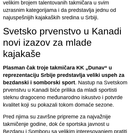
velikim brojem talentovanih takmičara u svim
uzrasnim kategorijama i da predstavlja jednu od
najuspešnijih kajakaških sredina u Srbiji.
Svetsko prvenstvo u Kanadi
novi izazov za mlade
kajakaše
Plasman čak troje takmičara KK „Dunav“ u
reprezentaciju Srbije predstavlja veliki uspeh za
bezdanski i somborski sport
. Nastup na Svetskom
prvenstvu u Kanadi biće prilika da mladi sportisti
steknu dragoceno međunarodno iskustvo i potvrde
kvalitet koji su pokazali tokom domaće sezone.
Pred njima su završne pripreme za najvažnije
takmičenje godine, dok će sportska javnost u
Bezdanu i Somboru sa velikim interesovanjem pratiti