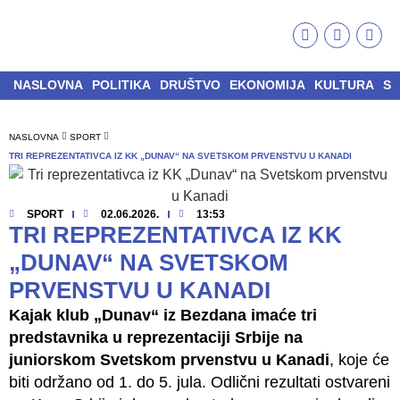
NASLOVNA
POLITIKA
DRUŠTVO
EKONOMIJA
KULTURA
S
NASLOVNA
SPORT
TRI REPREZENTATIVCA IZ KK „DUNAV“ NA SVETSKOM PRVENSTVU U KANADI
SPORT
02.06.2026.
13:53
TRI REPREZENTATIVCA IZ KK
„DUNAV“ NA SVETSKOM
PRVENSTVU U KANADI
Kajak klub „Dunav“ iz Bezdana imaće tri
predstavnika u reprezentaciji Srbije na
juniorskom Svetskom prvenstvu u Kanadi
, koje će
biti održano od 1. do 5. jula. Odlični rezultati ostvareni