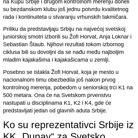
na Kupu Srbije i drugom kontrolnom merenju doneli
su bezdanskom klubu još jednu potvrdu kvalitetnog
rada i kontinuiteta u stvaranju vrhunskih takmičara.
Priliku da predstavljaju Srbiju na najvećoj svetskoj
juniorskoj smotri izborili su Žofi Horvat, Anja Loknar i
Sebastian Štaub. Njihovi rezultati tokom izbornog
ciklusa bili su dovoljni da se nađu među najboljim
mladim kajakašima i kajakašicama u zemlji.
Posebno se istakla Žofi Horvat, koja je mesto u
nacionalnom timu obezbedila još nakon prvog
kontrolnog merenja, pobedom u seniorskoj trci K1 na
500 metara. Ona će na Svetskom prvenstvu
nastupati u disciplinama K1, K2 i K4, gde će
predstavljati jedan od glavnih aduta Srbije.
Ko su reprezentativci Srbije iz
KK „Dunav“ za Svetsko