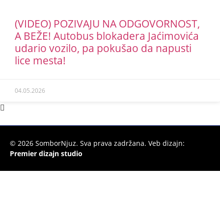
(VIDEO) POZIVAJU NA ODGOVORNOST,
A BEŽE! Autobus blokadera Jaćimovića
udario vozilo, pa pokušao da napusti
lice mesta!
04.05.2026
©
2026
SomborNjuz. Sva prava zadržana. Veb dizajn:
Premier dizajn studio