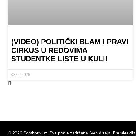
(VIDEO) POLITIČKI BLAM I PRAVI
CIRKUS U REDOVIMA
STUDENTKE LISTE U KULI!
03.06.2026
©
2026
SomborNjuz. Sva prava zadržana. Veb dizajn:
Premier diz