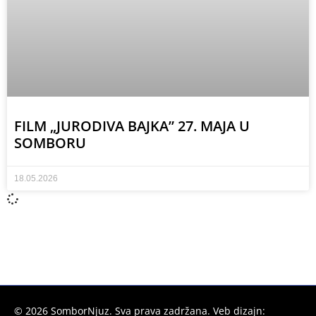
FILM „JURODIVA BAJKA” 27. MAJA U
SOMBORU
18.05.2026
©
2026
SomborNjuz. Sva prava zadržana. Veb dizajn: