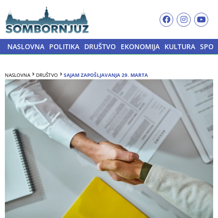
NASLOVNA
POLITIKA
DRUŠTVO
EKONOMIJA
KULTURA
SPOR
NASLOVNA
DRUŠTVO
SAJAM ZAPOŠLJAVANJA 29. MARTA