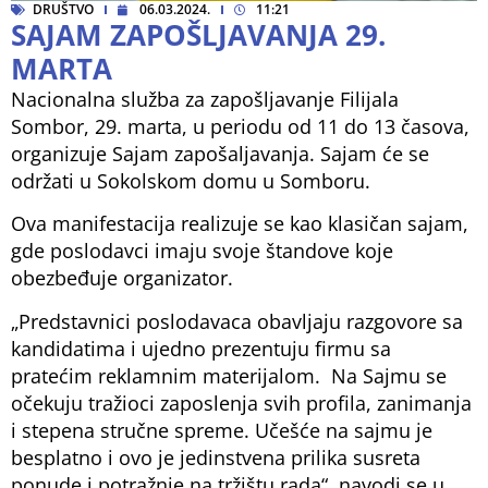
DRUŠTVO
06.03.2024.
11:21
SAJAM ZAPOŠLJAVANJA 29.
MARTA
Nacionalna služba za zapošljavanje Filijala
Sombor, 29. marta, u periodu od 11 do 13 časova,
organizuje Sajam zapošaljavanja. Sajam će se
održati u Sokolskom domu u Somboru.
Ova manifestacija realizuje se kao klasičan sajam,
gde poslodavci imaju svoje štandove koje
obezbeđuje organizator.
„Predstavnici poslodavaca obavljaju razgovore sa
kandidatima i ujedno prezentuju firmu sa
pratećim reklamnim materijalom. Na Sajmu se
očekuju tražioci zaposlenja svih profila, zanimanja
i stepena stručne spreme. Učešće na sajmu je
besplatno i ovo je jedinstvena prilika susreta
ponude i potražnje na tržištu rada“, navodi se u