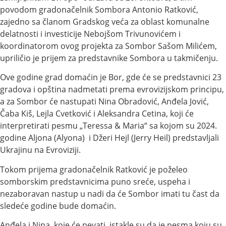
povodom gradonačelnik Sombora Antonio Ratković,
zajedno sa članom Gradskog veća za oblast komunalne
delatnosti i investicije Nebojšom Trivunovićem i
koordinatorom ovog projekta za Sombor Sašom Milićem,
upriličio je prijem za predstavnike Sombora u takmičenju.
Ove godine grad domaćin je Bor, gde će se predstavnici 23
gradova i opština nadmetati prema evrovizijskom principu,
a za Sombor će nastupati Nina Obradović, Anđela Jović,
Čaba Kiš, Lejla Cvetković i Aleksandra Cetina, koji će
interpretirati pesmu „Teressa & Maria“ sa kojom su 2024.
godine Aljona (Alyona) i Džeri Hejl (Jerry Heil) predstavljali
Ukrajinu na Evroviziji.
Tokom prijema gradonačelnik Ratković je poželeo
somborskim predstavnicima puno sreće, uspeha i
nezaboravan nastup u nadi da će Sombor imati tu čast da
sledeće godine bude domaćin.
Anđela i Nina, koje će pevati, istakle su da je pesma koju su