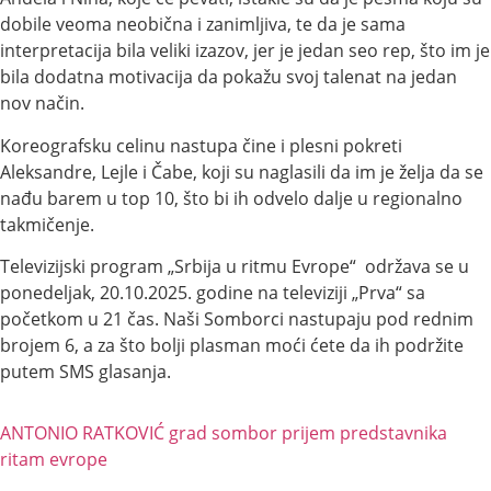
dobile veoma neobična i zanimljiva, te da je sama
interpretacija bila veliki izazov, jer je jedan seo rep, što im je
bila dodatna motivacija da pokažu svoj talenat na jedan
nov način.
Koreografsku celinu nastupa čine i plesni pokreti
Aleksandre, Lejle i Čabe, koji su naglasili da im je želja da se
nađu barem u top 10, što bi ih odvelo dalje u regionalno
takmičenje.
Televizijski program „Srbija u ritmu Evrope“ održava se u
ponedeljak, 20.10.2025. godine na televiziji „Prva“ sa
početkom u 21 čas. Naši Somborci nastupaju pod rednim
brojem 6, a za što bolji plasman moći ćete da ih podržite
putem SMS glasanja.
ANTONIO RATKOVIĆ
grad sombor
prijem predstavnika
ritam evrope