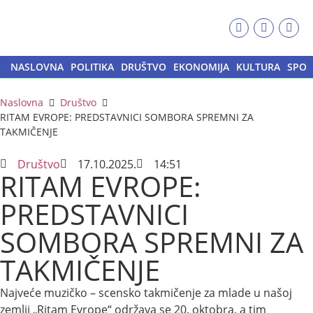
NASLOVNA
POLITIKA
DRUŠTVO
EKONOMIJA
KULTURA
SPOR
Naslovna
Društvo
RITAM EVROPE: PREDSTAVNICI SOMBORA SPREMNI ZA
TAKMIČENJE
Društvo
17.10.2025.
14:51
RITAM EVROPE:
PREDSTAVNICI
SOMBORA SPREMNI ZA
TAKMIČENJE
Najveće muzičko – scensko takmičenje za mlade u našoj
zemlji „Ritam Evrope“ održava se 20. oktobra, a tim