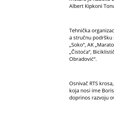
Albert Kipkoni Tonu
Tehnička organizac
a stručnu podršku 
„Soko“, AK „Marato
„Čistoća“, Biciklist
Obradović“.
Osnivač RTS krosa,
koja nosi ime Bori
doprinos razvoju ov