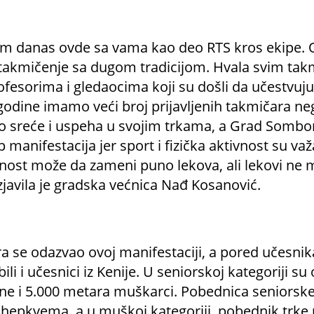
am danas ovde sa vama kao deo RTS kros ekipe. 
takmičenje sa dugom tradicijom. Hvala svim tak
fesorima i gledaocima koji su došli da učestvuju
godine imamo veći broj prijavljenih takmičara ne
o sreće i uspeha u svojim trkama, a Grad Sombor
 manifestacija jer sport i fizička aktivnost su v
tivnost može da zameni puno lekova, ali lekovi n
 izjavila je gradska većnica Nađ Kosanović.
ra se odazvao ovoj manifestaciji, a pored učesnik
bili i učesnici iz Kenije. U seniorskoj kategoriji s
ne i 5.000 metara muškarci. Pobednica seniorske
hepkvema, a u muškoj kategoriji, pobednik trke 