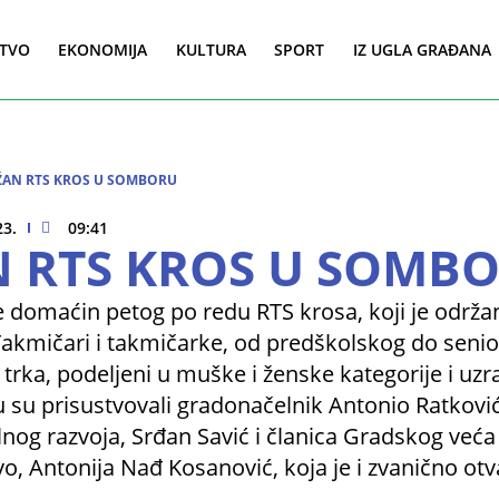
TVO
EKONOMIJA
KULTURA
SPORT
IZ UGLA GRAĐANA
AN RTS KROS U SOMBORU
23.
09:41
 RTS KROS U SOMB
 domaćin petog po redu RTS krosa, koji je održan
akmičari i takmičarke, od predškolskog do senio
9 trka, podeljeni u muške i ženske kategorije i uz
su prisustvovali gradonačelnik Antonio Ratkovi
lnog razvoja, Srđan Savić i članica Gradskog veća
o, Antonija Nađ Kosanović, koja je i zvanično otv