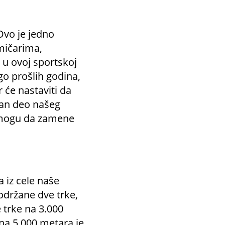
Ovo je jedno
mičarima,
 u ovoj sportskoj
go prošlih godina,
 će nastaviti da
ažan deo našeg
e mogu da zamene
a iz cele naše
u održane dve trke,
 trke na 3.000
na 5.000 metara je