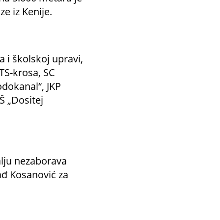
e iz Kenije.
i školskoj upravi,
TS-krosa, SC
odokanal“, JKP
OŠ „Dositej
alju nezaborava
ađ Kosanović za