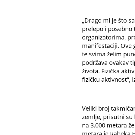
„Drago mi je što s
prelepo i posebno 
organizatorima, pro
manifestaciji. Ove 
te svima želim pun
podržava ovakav tip
života. Fizička ak
fizičku aktivnost“,
Veliki broj takmiča
zemlje, prisutni su 
na 3.000 metara že
metara je Rabeka E