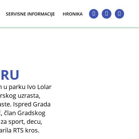
SERVISNE INFORMACIJE
HRONIKA
ORU
 u parku Ivo Lolar
rskog uzrasta,
raste. Ispred Grada
ć, član Gradskog
 za sport, decu,
arila RTS kros.