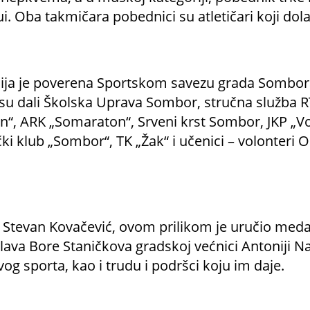
i. Oba takmičara pobednici su atletičari koji dolaz
ija je poverena Sportskom savezu grada Sombora 
su dali Školska Uprava Sombor, stručna služba R
n“, ARK „Somaraton“, Srveni krst Sombor, JKP „V
ički klub „Sombor“, TK „Žak“ i učenici – volonteri 
 Stevan Kovačević, ovom prilikom je uručio med
slava Bore Staničkova gradskoj većnici Antoniji N
og sporta, kao i trudu i podršci koju im daje.