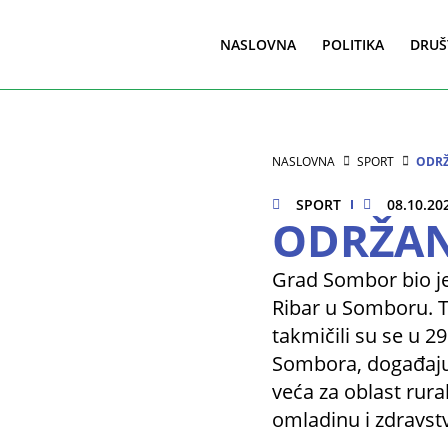
NASLOVNA
POLITIKA
DRUŠ
NASLOVNA
SPORT
ODRŽ
SPORT
08.10.20
ODRŽAN
Grad Sombor bio je
Ribar u Somboru. T
takmičili su se u 2
Sombora, događaju 
veća za oblast rura
omladinu i zdravstv