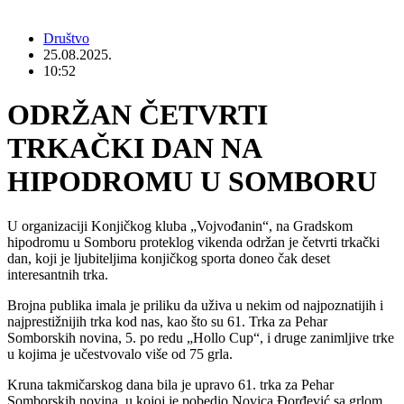
Društvo
25.08.2025.
10:52
ODRŽAN ČETVRTI
TRKAČKI DAN NA
HIPODROMU U SOMBORU
U organizaciji Konjičkog kluba „Vojvođanin“, na Gradskom
hipodromu u Somboru proteklog vikenda održan je četvrti trkački
dan, koji je ljubiteljima konjičkog sporta doneo čak deset
interesantnih trka.
Brojna publika imala je priliku da uživa u nekim od najpoznatijih i
najprestižnijih trka kod nas, kao što su 61. Trka za Pehar
Somborskih novina, 5. po redu „Hollo Cup“, i druge zanimljive trke
u kojima je učestvovalo više od 75 grla.
Kruna takmičarskog dana bila je upravo 61. trka za Pehar
Somborskih novina, u kojoj je pobedio Novica Đorđević sa grlom