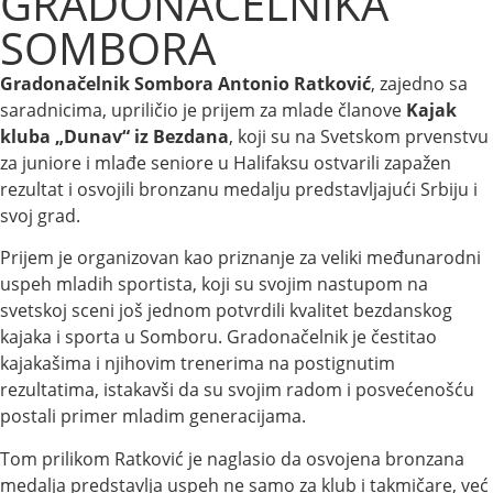
GRADONAČELNIKA
SOMBORA
Gradonačelnik Sombora Antonio Ratković
, zajedno sa
saradnicima, upriličio je prijem za mlade članove
Kajak
kluba „Dunav“ iz Bezdana
, koji su na Svetskom prvenstvu
za juniore i mlađe seniore u Halifaksu ostvarili zapažen
rezultat i osvojili bronzanu medalju predstavljajući Srbiju i
svoj grad.
Prijem je organizovan kao priznanje za veliki međunarodni
uspeh mladih sportista, koji su svojim nastupom na
svetskoj sceni još jednom potvrdili kvalitet bezdanskog
kajaka i sporta u Somboru. Gradonačelnik je čestitao
kajakašima i njihovim trenerima na postignutim
rezultatima, istakavši da su svojim radom i posvećenošću
postali primer mladim generacijama.
Tom prilikom Ratković je naglasio da osvojena bronzana
medalja predstavlja uspeh ne samo za klub i takmičare, već