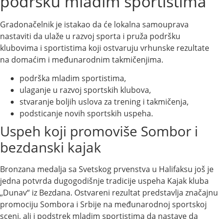
podršku mladim sportistima
Gradonačelnik je istakao da će lokalna samouprava
nastaviti da ulaže u razvoj sporta i pruža podršku
klubovima i sportistima koji ostvaruju vrhunske rezultate
na domaćim i međunarodnim takmičenjima.
podrška mladim sportistima,
ulaganje u razvoj sportskih klubova,
stvaranje boljih uslova za trening i takmičenja,
podsticanje novih sportskih uspeha.
Uspeh koji promoviše Sombor i
bezdanski kajak
Bronzana medalja sa Svetskog prvenstva u Halifaksu još je
jedna potvrda dugogodišnje tradicije uspeha Kajak kluba
„Dunav“ iz Bezdana. Ostvareni rezultat predstavlja značajnu
promociju Sombora i Srbije na međunarodnoj sportskoj
sceni, ali i podstrek mladim sportistima da nastave da