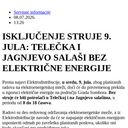
Servisne informacije
08.07.2026.
13:26
ISKLJUČENJE STRUJE 9.
JULA: TELEČKA I
JAGNJEVO SALAŠI BEZ
ELEKTRIČNE ENERGIJE
Prema najavi Elektrodistribucije,
u sredu, 9. jula
, zbog planiranih
radova na elektroenergetskoj mreži, doći će do privremenog prekida
u isporuci električne energije na području Grada Sombora.
Bez
struje će biti potrošači u Telečkoj i na Jagnjevo salašima
, u
periodu od
8 do 18 časova
.
Radovi su deo redovnog održavanja elektroenergetske mreže, a iz
Elektrodistribucije navode da će se napajanje električnom energijom
uspostaviti odmah po završetku planiranih poslova, ukoliko oni
budu okončani pre predviđenog roka.