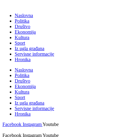
Skočite
na
Naslovna
sadržaj
Politika
Društvo
Ekonomija
Kultura
Sport
Iz ugla građana
Servisne informacije
Hronika
Naslovna
Politika
Društvo
Ekonomija
Kultura
Sport
Iz ugla građana
Servisne informacije
Hronika
Facebook
Instagram
Youtube
Facebook
Instagram
Youtube