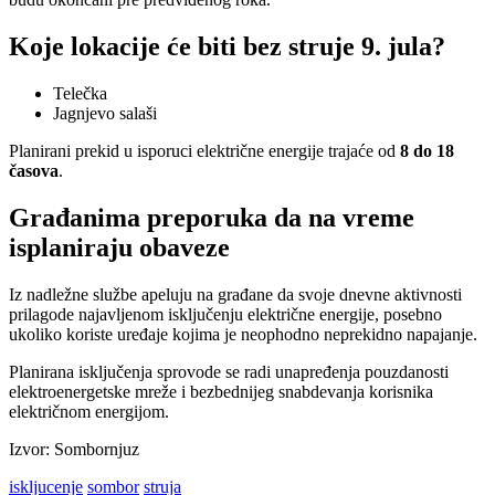
Koje lokacije će biti bez struje 9. jula?
Telečka
Jagnjevo salaši
Planirani prekid u isporuci električne energije trajaće od
8 do 18
časova
.
Građanima preporuka da na vreme
isplaniraju obaveze
Iz nadležne službe apeluju na građane da svoje dnevne aktivnosti
prilagode najavljenom isključenju električne energije, posebno
ukoliko koriste uređaje kojima je neophodno neprekidno napajanje.
Planirana isključenja sprovode se radi unapređenja pouzdanosti
elektroenergetske mreže i bezbednijeg snabdevanja korisnika
električnom energijom.
Izvor: Sombornjuz
iskljucenje
sombor
struja