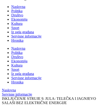
Naslovna
Politika
Društvo
Ekonomija
Kultura
Sport
Iz ugla građana
Servisne informacije
Hronika
Naslovna
Politika
Društvo
Ekonomija
Kultura
Sport
Iz ugla građana
Servisne informacije
Hronika
Naslovna
Servisne informacije
ISKLJUČENJE STRUJE 9. JULA: TELEČKA I JAGNJEVO
SALAŠI BEZ ELEKTRIČNE ENERGIJE