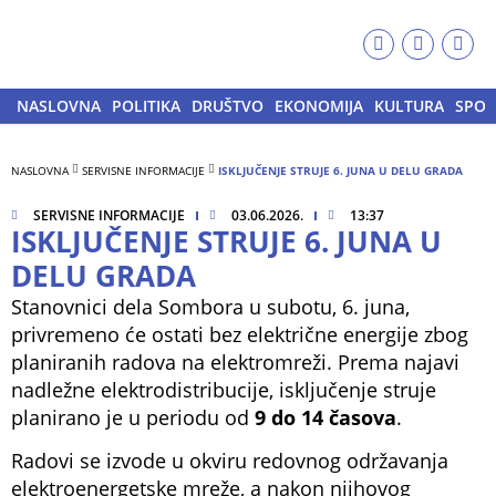
NASLOVNA
POLITIKA
DRUŠTVO
EKONOMIJA
KULTURA
SPOR
NASLOVNA
SERVISNE INFORMACIJE
ISKLJUČENJE STRUJE 6. JUNA U DELU GRADA
SERVISNE INFORMACIJE
03.06.2026.
13:37
ISKLJUČENJE STRUJE 6. JUNA U
DELU GRADA
Stanovnici dela Sombora u subotu, 6. juna,
privremeno će ostati bez električne energije zbog
planiranih radova na elektromreži. Prema najavi
nadležne elektrodistribucije, isključenje struje
planirano je u periodu od
9 do 14 časova
.
Radovi se izvode u okviru redovnog održavanja
elektroenergetske mreže, a nakon njihovog