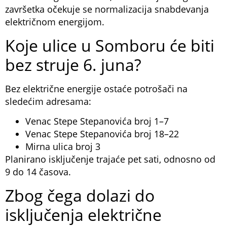
završetka očekuje se normalizacija snabdevanja
električnom energijom.
Koje ulice u Somboru će biti
bez struje 6. juna?
Bez električne energije ostaće potrošači na
sledećim adresama:
Venac Stepe Stepanovića broj 1–7
Venac Stepe Stepanovića broj 18–22
Mirna ulica broj 3
Planirano isključenje trajaće pet sati, odnosno od
9 do 14 časova.
Zbog čega dolazi do
isključenja električne