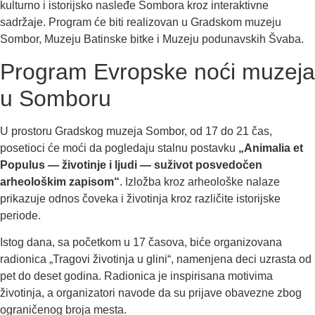
kulturno i istorijsko nasleđe Sombora kroz interaktivne
sadržaje. Program će biti realizovan u Gradskom muzeju
Sombor, Muzeju Batinske bitke i Muzeju podunavskih Švaba.
Program Evropske noći muzeja
u Somboru
U prostoru Gradskog muzeja Sombor, od 17 do 21 čas,
posetioci će moći da pogledaju stalnu postavku
„Animalia et
Populus — životinje i ljudi — suživot posvedočen
arheološkim zapisom“
. Izložba kroz arheološke nalaze
prikazuje odnos čoveka i životinja kroz različite istorijske
periode.
Istog dana, sa početkom u 17 časova, biće organizovana
radionica „Tragovi životinja u glini“, namenjena deci uzrasta od
pet do deset godina. Radionica je inspirisana motivima
životinja, a organizatori navode da su prijave obavezne zbog
ograničenog broja mesta.