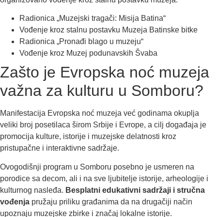
Radionica „Muzejski tragači: Misija Batina“
Vođenje kroz stalnu postavku Muzeja Batinske bitke
Radionica „Pronađi blago u muzeju“
Vođenje kroz Muzej podunavskih Švaba
Zašto je Evropska noć muzeja
važna za kulturu u Somboru?
Manifestacija Evropska noć muzeja već godinama okuplja
veliki broj posetilaca širom Srbije i Evrope, a cilj događaja je
promocija kulture, istorije i muzejske delatnosti kroz
pristupačne i interaktivne sadržaje.
Ovogodišnji program u Somboru posebno je usmeren na
porodice sa decom, ali i na sve ljubitelje istorije, arheologije i
kulturnog nasleđa.
Besplatni edukativni sadržaji i stručna
vođenja
pružaju priliku građanima da na drugačiji način
upoznaju muzejske zbirke i značaj lokalne istorije.