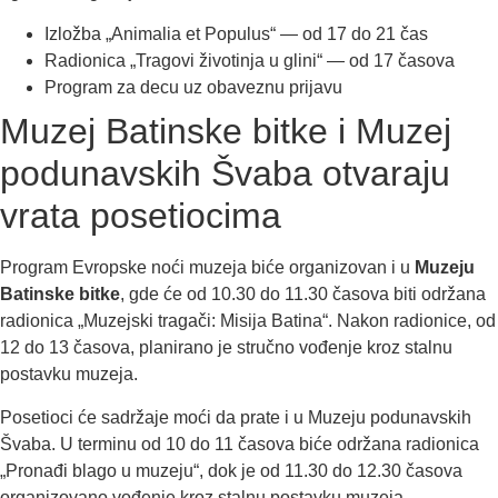
Izložba „Animalia et Populus“ — od 17 do 21 čas
Radionica „Tragovi životinja u glini“ — od 17 časova
Program za decu uz obaveznu prijavu
Muzej Batinske bitke i Muzej
podunavskih Švaba otvaraju
vrata posetiocima
Program Evropske noći muzeja biće organizovan i u
Muzeju
Batinske bitke
, gde će od 10.30 do 11.30 časova biti održana
radionica „Muzejski tragači: Misija Batina“. Nakon radionice, od
12 do 13 časova, planirano je stručno vođenje kroz stalnu
postavku muzeja.
Posetioci će sadržaje moći da prate i u Muzeju podunavskih
Švaba. U terminu od 10 do 11 časova biće održana radionica
„Pronađi blago u muzeju“, dok je od 11.30 do 12.30 časova
organizovano vođenje kroz stalnu postavku muzeja.