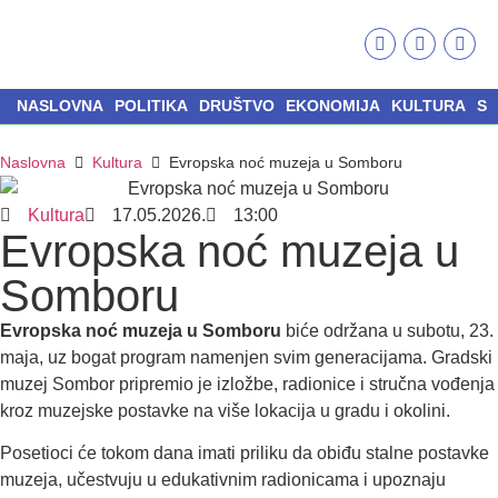
NASLOVNA
POLITIKA
DRUŠTVO
EKONOMIJA
KULTURA
S
Naslovna
Kultura
Evropska noć muzeja u Somboru
Kultura
17.05.2026.
13:00
Evropska noć muzeja u
Somboru
Evropska noć muzeja u Somboru
biće održana u subotu, 23.
maja, uz bogat program namenjen svim generacijama. Gradski
muzej Sombor pripremio je izložbe, radionice i stručna vođenja
kroz muzejske postavke na više lokacija u gradu i okolini.
Posetioci će tokom dana imati priliku da obiđu stalne postavke
muzeja, učestvuju u edukativnim radionicama i upoznaju