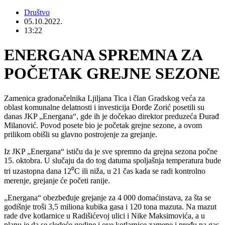
Društvo
05.10.2022.
13:22
ENERGANA SPREMNA ZA
POČETAK GREJNE SEZONE
Zamenica gradonačelnika Ljiljana Tica i član Gradskog veća za
oblast komunalne delatnosti i investicija Đorđe Zorić posetili su
danas JKP „Energana“, gde ih je dočekao direktor preduzeća Đurađ
Milanović. Povod posete bio je početak grejne sezone, a ovom
prilikom obišli su glavno postrojenje za grejanje.
Iz JKP „Energana“ ističu da je sve spremno da grejna sezona počne
15. oktobra. U slučaju da do tog datuma spoljašnja temperatura bude
tri uzastopna dana 12⁰C ili niža, u 21 čas kada se radi kontrolno
merenje, grejanje će početi ranije.
„Energana“ obezbeđuje grejanje za 4 000 domaćinstava, za šta se
godišnje troši 3,5 miliona kubika gasa i 120 tona mazuta. Na mazut
rade dve kotlarnice u Radišićevoj ulici i Nike Maksimovića, a u
planu je da se sledeće godine i ove kotlarnice zamene i pređu na gas.