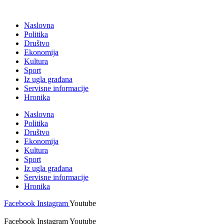
Skočite
na
Naslovna
sadržaj
Politika
Društvo
Ekonomija
Kultura
Sport
Iz ugla građana
Servisne informacije
Hronika
Naslovna
Politika
Društvo
Ekonomija
Kultura
Sport
Iz ugla građana
Servisne informacije
Hronika
Facebook
Instagram
Youtube
Facebook
Instagram
Youtube