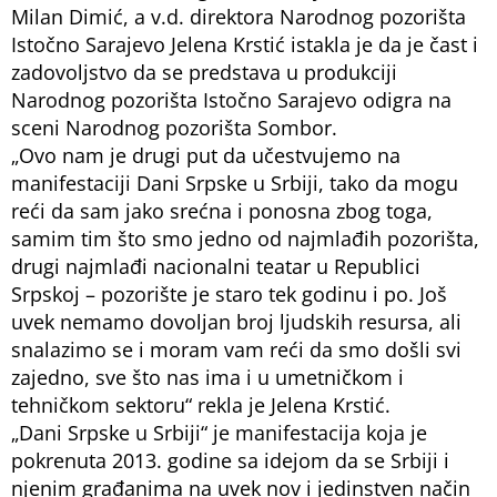
Milan Dimić, a v.d. direktora Narodnog pozorišta
Istočno Sarajevo Jelena Krstić istakla je da je čast i
zadovoljstvo da se predstava u produkciji
Narodnog pozorišta Istočno Sarajevo odigra na
sceni Narodnog pozorišta Sombor.
„Ovo nam je drugi put da učestvujemo na
manifestaciji Dani Srpske u Srbiji, tako da mogu
reći da sam jako srećna i ponosna zbog toga,
samim tim što smo jedno od najmlađih pozorišta,
drugi najmlađi nacionalni teatar u Republici
Srpskoj – pozorište je staro tek godinu i po. Još
uvek nemamo dovoljan broj ljudskih resursa, ali
snalazimo se i moram vam reći da smo došli svi
zajedno, sve što nas ima i u umetničkom i
tehničkom sektoru“ rekla je Jelena Krstić.
„Dani Srpske u Srbiji“ je manifestacija koja je
pokrenuta 2013. godine sa idejom da se Srbiji i
njenim građanima na uvek nov i jedinstven način