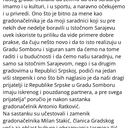
imamo i u kulturi, i u sportu, a naravno očekujemo
i u privredi. Ono što je bitno za mene kao
gradonačelnika je da moji saradnici koji su pre
nekih dve nedelje boravili u Istočnom Sarajevu
uvek iskoriste tu priliku da vide primere dobre
prakse, da čuju nešto novo i da to isto realizuju u
Gradu Somboru i siguran sam da ćemo na tome
raditi i u budućnosti i da ćemo našu saradnju, ne
samo sa Istočnim Sarajevom, nego i sa drugim
gradovima u Republici Srpskoj, podići na jedan
viši stepenik i ono što bih naglasio je da naši dragi
prijatelji iz Republike Srpske u Gradu Somboru
imaju iskrenog i pouzdanog partnera, a pre svega
prijatelja“ poručio je nakon sastanka
gradonačelnik Antonio Ratković.
Na sastanku su učestovali i zamenik
gradonačelnika Milan Stakić, članica Gradskog
veća za oblast kulture i obrazovanja Jasmina Ilić,