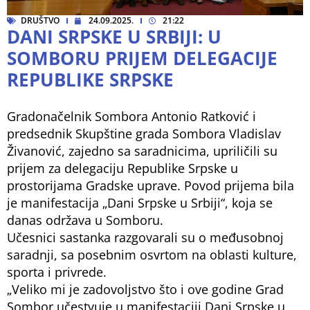
DRUŠTVO
24.09.2025.
21:22
DANI SRPSKE U SRBIJI: U
SOMBORU PRIJEM DELEGACIJE
REPUBLIKE SRPSKE
Gradonačelnik Sombora Antonio Ratković i
predsednik Skupštine grada Sombora Vladislav
Živanović, zajedno sa saradnicima, upriličili su
prijem za delegaciju Republike Srpske u
prostorijama Gradske uprave. Povod prijema bila
je manifestacija „Dani Srpske u Srbiji“, koja se
danas održava u Somboru.
Učesnici sastanka razgovarali su o međusobnoj
saradnji, sa posebnim osvrtom na oblasti kulture,
sporta i privrede.
„Veliko mi je zadovoljstvo što i ove godine Grad
Sombor učestvuje u manifestaciji Dani Srpske u