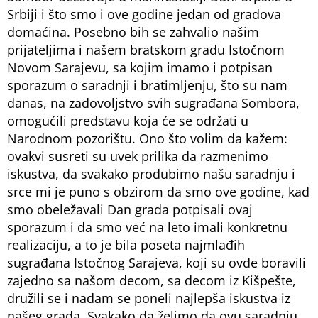
Srbiji i što smo i ove godine jedan od gradova
domaćina. Posebno bih se zahvalio našim
prijateljima i našem bratskom gradu Istočnom
Novom Sarajevu, sa kojim imamo i potpisan
sporazum o saradnji i bratimljenju, što su nam
danas, na zadovoljstvo svih sugrađana Sombora,
omogućili predstavu koja će se održati u
Narodnom pozorištu. Ono što volim da kažem:
ovakvi susreti su uvek prilika da razmenimo
iskustva, da svakako produbimo našu saradnju i
srce mi je puno s obzirom da smo ove godine, kad
smo obeležavali Dan grada potpisali ovaj
sporazum i da smo već na leto imali konkretnu
realizaciju, a to je bila poseta najmlađih
sugrađana Istočnog Sarajeva, koji su ovde boravili
zajedno sa našom decom, sa decom iz Kišpešte,
družili se i nadam se poneli najlepša iskustva iz
našeg grada. Svakako da želimo da ovu saradnju