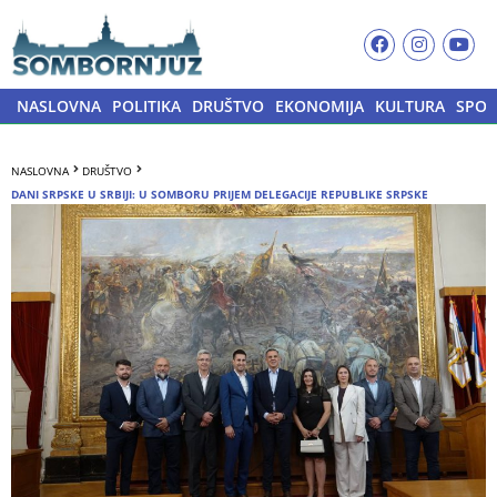
NASLOVNA
POLITIKA
DRUŠTVO
EKONOMIJA
KULTURA
SPOR
NASLOVNA
DRUŠTVO
DANI SRPSKE U SRBIJI: U SOMBORU PRIJEM DELEGACIJE REPUBLIKE SRPSKE