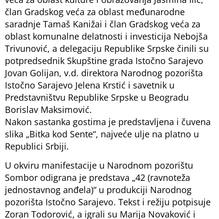
član Gradskog veća za oblast međunarodne
saradnje Tamaš Kanižai i član Gradskog veća za
oblast komunalne delatnosti i investicija Nebojša
Trivunović, a delegaciju Republike Srpske činili su
potpredsednik Skupštine grada Istočno Sarajevo
Jovan Golijan, v.d. direktora Narodnog pozorišta
Istočno Sarajevo Jelena Krstić i savetnik u
Predstavništvu Republike Srpske u Beogradu
Borislav Maksimović.
Nakon sastanka gostima je predstavljena i čuvena
slika „Bitka kod Sente“, najveće ulje na platno u
Republici Srbiji.
U okviru manifestacije u Narodnom pozorištu
Sombor odigrana je predstava „42 (ravnoteža
jednostavnog anđela)“ u produkciji Narodnog
pozorišta Istočno Sarajevo. Tekst i režiju potpisuje
Zoran Todorović, a igrali su Marija Novaković i